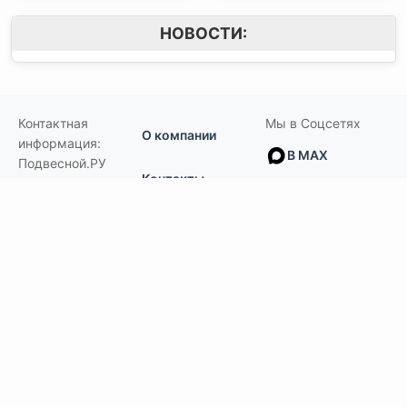
НОВОСТИ:
Контактная
Мы в Соцсетях
О компании
информация:
В MAX
Подвесной.РУ
Контакты
111141
,
Москва,
В Telegram
Россия
,
Пользовательское
ул.Кусковская,
соглашение
ВКонтакте
д.20А
+7(495)792-97-07
Портфолио
order@podvesnoi.ru
В Дзене
(C)
Подвесной.РУ
2006-2026
Типы потолков
Дизайнерские