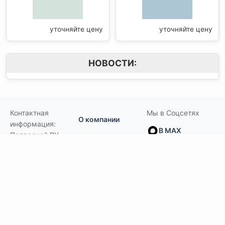
уточняйте цену
уточняйте цену
НОВОСТИ:
Контактная
Мы в Соцсетях
О компании
информация:
В MAX
Подвесной.РУ
Контакты
111141
,
Москва,
В Telegram
Россия
,
Пользовательское
ул.Кусковская,
соглашение
ВКонтакте
д.20А
+7(495)792-97-07
Портфолио
order@podvesnoi.ru
В Дзене
(C)
Подвесной.РУ
2006-2026