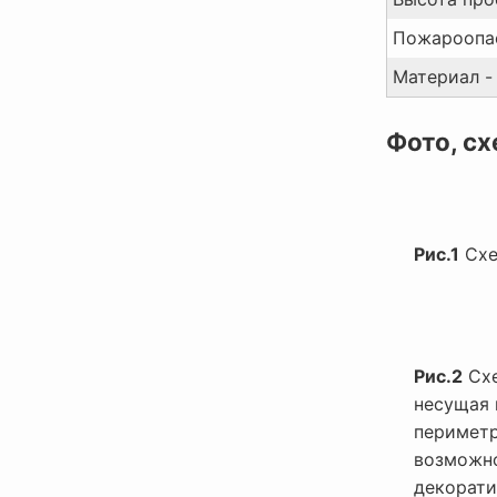
Пожароопас
Материал -
Фото, сх
Рис.1
Схе
Рис.2
Схе
несущая 
периметр
возможно
декорати