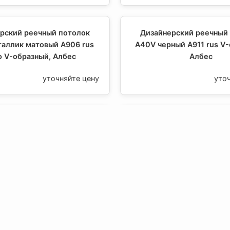
рский реечный потолок
Дизайнерский реечный
аллик матовый А906 rus
A40V черный А911 rus V-
 V-образный, Албес
Албес
уточняйте цену
уто
рский реечный потолок
Дизайнерский реечный
ерный А911 rus перф V-
A40V белый матовый 
образный, Албес
образная рейка, А
уточняйте цену
уто
О компании