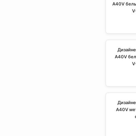
A40V белы
V
Дизайне
A40V бел
V
Дизайне
A40V мет