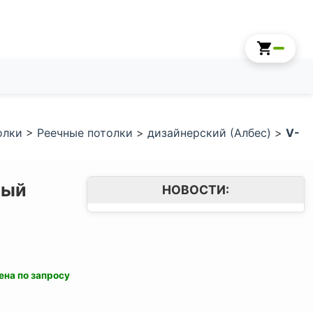
олки
>
Реечные потолки
>
дизайнерский (Албес)
>
V-
лый
НОВОСТИ:
ена по запросу