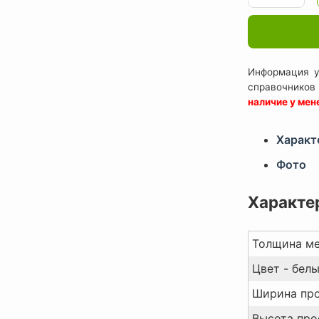
Информация у
справочников
наличие у ме
Характ
Фото
Характе
Толщина ме
Цвет - белы
Ширина про
Высота про