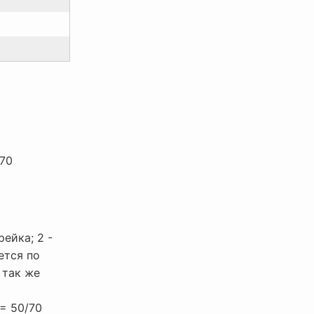
-70
ейка; 2 -
ется по
 так же
= 50/70