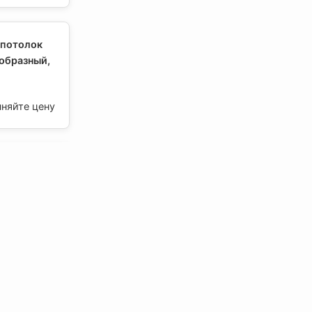
 потолок
образный,
чняйте цену
 потолок
A910 V-
лбес
чняйте цену
Мы в Соцсетях
В MAX