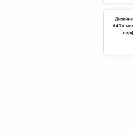
Дизайне
A40V мет
перф
Дизайне
A40V ч
Контактная информация:
Подвесной.РУ
111141
,
Москва, Россия
,
ул.Кусковская, д.20А