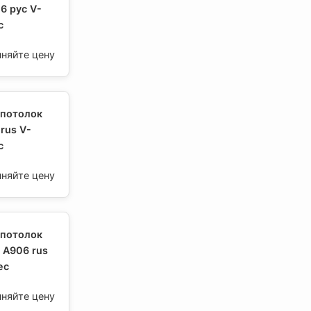
6 рус V-
с
чняйте цену
 потолок
rus V-
с
чняйте цену
 потолок
 А906 rus
ес
чняйте цену