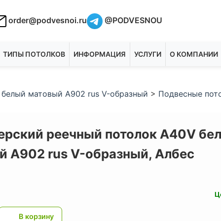
order@podvesnoi.ru
@PODVESNOU
ТИПЫ ПОТОЛКОВ
ИНФОРМАЦИЯ
УСЛУГИ
О КОМПАНИИ
 белый матовый A902 rus V-образный
>
Подвесные пот
ерский реечный потолок A40V бе
й A902 rus V-образный,
Албес
Ц