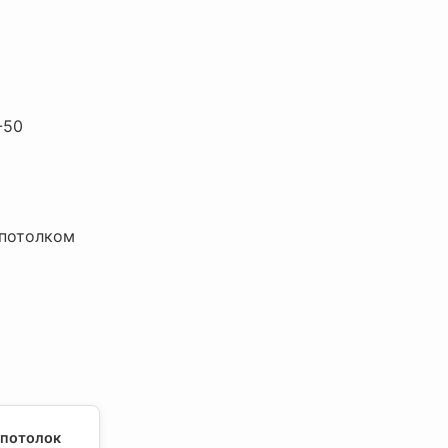
-50
 потолком
 потолок