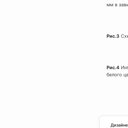
мм в зав
Рис.3
Схе
Рис.4
Инт
белого ц
Дизайне