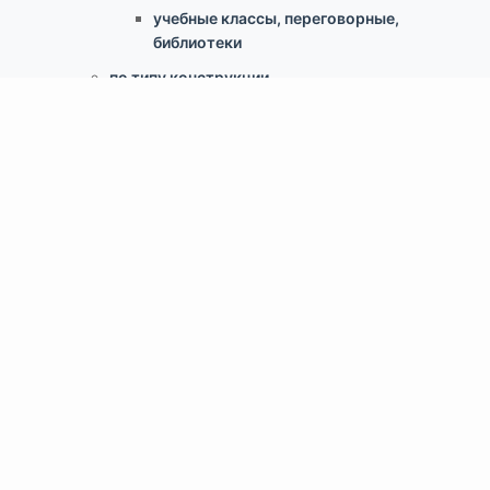
учебные классы, переговорные,
библиотеки
по типу конструкции
Армстронг, Экофон, минеральные
Грильято
Реечные
Кассетный металлический
Гипсокартонные конструкции
Свободновисящие (Canopy, Baffles)
Скрытый монтаж ClipIn
Доп.аксессуары
Светильники
Крепеж для потолка
Информация
Статьи о потолках