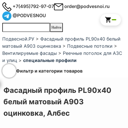
+7(495)792-97-07
order@podvesnoi.ru
@PODVESNOU
Подвесной.РУ
>
Фасадный профиль PL90х40 белый
матовый А903 оцинковка
>
Подвесные потолки
>
Вентилируемые фасады
>
Реечные потолок для АЗС
и улиц
>
специальные профили
Фильтр и категории товаров
Фасадный профиль PL90х40
белый матовый А903
оцинковка,
Албес