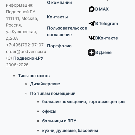
О компании
информация:
В MAX
Подвесной.РУ
Контакты
111141
,
Москва,
В Telegram
Россия
,
Пользовательское
ул.Кусковская,
соглашение
ВКонтакте
д.20А
+7(495)792-97-07
Портфолио
order@podvesnoi.ru
В Дзене
(C)
Подвесной.РУ
2006-2026
Типы потолков
Дизайнерские
По типам помещений
большие помещения, торговые центры
офисы
больницы и ЛПУ
кухни, душевые, бассейны