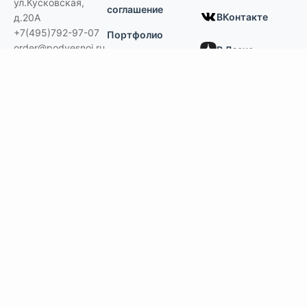
ул.Кусковская,
соглашение
ВКонтакте
д.20А
+7(495)792-97-07
Портфолио
order@podvesnoi.ru
В Дзене
(C)
Подвесной.РУ
2006-2026
Типы потолков
Дизайнерские
По типам помещений
большие помещения, торговые центры
офисы
больницы и ЛПУ
кухни, душевые, бассейны
учебные классы, переговорные,
библиотеки
по типу конструкции
Армстронг, Экофон, минеральные