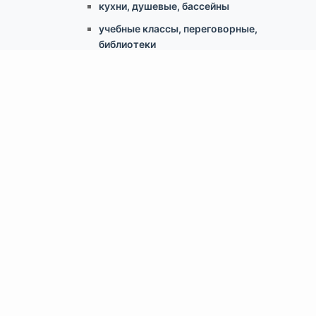
кухни, душевые, бассейны
учебные классы, переговорные,
библиотеки
по типу конструкции
Армстронг, Экофон, минеральные
Грильято
Реечные
Кассетный металлический
Гипсокартонные конструкции
Свободновисящие (Canopy, Baffles)
Скрытый монтаж ClipIn
Доп.аксессуары
Светильники
Крепеж для потолка
Информация