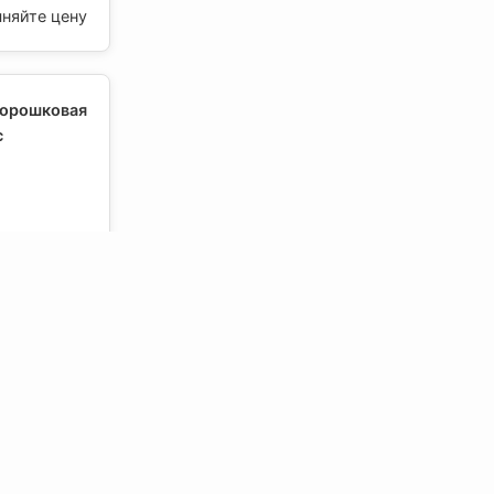
чняйте цену
порошковая
с
чняйте цену
порошковая
с