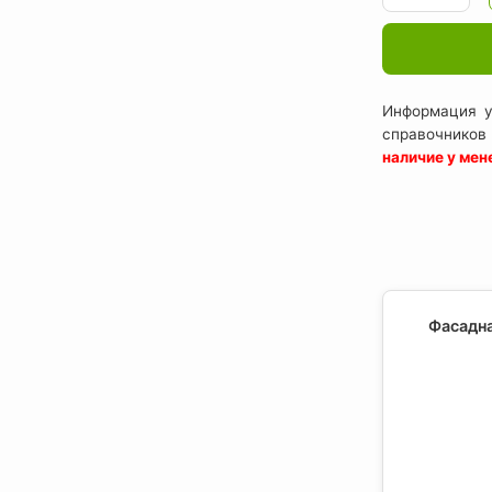
Информация у
справочников
наличие у ме
Фасадна