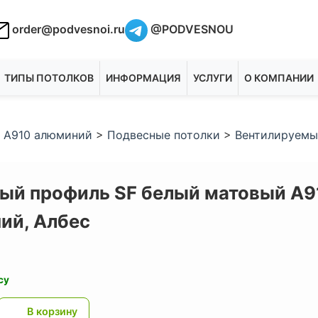
order@podvesnoi.ru
@PODVESNOU
ТИПЫ ПОТОЛКОВ
ИНФОРМАЦИЯ
УСЛУГИ
О КОМПАНИИ
 А910 алюминий
>
Подвесные потолки
>
Вентилируемы
ый профиль SF белый матовый А9
ий,
Албес
су