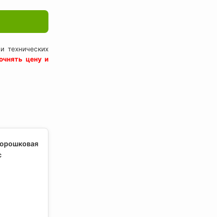
и технических
очнять цену и
порошковая
с