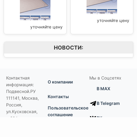
уточняйте цену
уточняйте цену
НОВОСТИ:
Контактная
Мы в Соцсетях
О компании
информация:
В MAX
Подвесной.РУ
Контакты
111141
,
Москва,
В Telegram
Россия
,
Пользовательское
ул.Кусковская,
соглашение
ВКонтакте
д.20А
+7(495)792-97-07
Портфолио
order@podvesnoi.ru
В Дзене