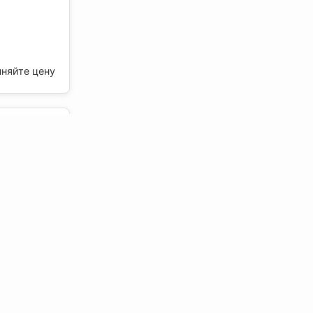
чняйте цену
 12,5
2500 мм,
чняйте цену
ГСП DFH2
, КНАУФ
чняйте цену