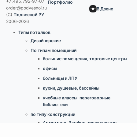
+7(495)792-97-07
Портфолио
order@podvesnoi.ru
В Дзене
(C)
Подвесной.РУ
2006-2026
Типы потолков
Дизайнерские
По типам помещений
большие помещения, торговые центры
офисы
больницы и ЛПУ
кухни, душевые, бассейны
учебные классы, переговорные,
библиотеки
по типу конструкции
Армстронг, Экофон, минеральные
Грильято