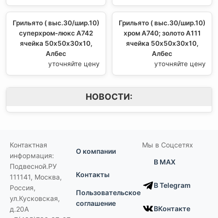
Грильято ( выс.30/шир.10)
Грильято ( выс.30/шир.10)
суперхром-люкс А742
хром А740; золото А111
ячейка 50х50х30х10,
ячейка 50х50х30х10,
Албес
Албес
уточняйте цену
уточняйте цену
НОВОСТИ:
Контактная
Мы в Соцсетях
О компании
информация:
В MAX
Подвесной.РУ
Контакты
111141
,
Москва,
В Telegram
Россия
,
Пользовательское
ул.Кусковская,
соглашение
ВКонтакте
д.20А