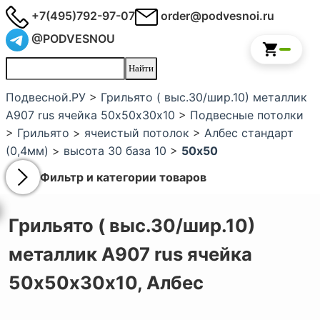
+7(495)792-97-07
order@podvesnoi.ru
@PODVESNOU
Подвесной.РУ
>
Грильято ( выс.30/шир.10) металлик
А907 rus ячейка 50х50х30х10
>
Подвесные потолки
>
Грильято
>
ячеистый потолок
>
Албес стандарт
(0,4мм)
>
высота 30 база 10
>
50x50
Фильтр и категории товаров
Грильято ( выс.30/шир.10)
металлик А907 rus ячейка
50х50х30х10,
Албес