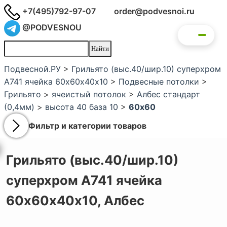
+7(495)792-97-07
order@podvesnoi.ru
@PODVESNOU
Подвесной.РУ
>
Грильято (выс.40/шир.10) суперхром
А741 ячейка 60х60х40х10
>
Подвесные потолки
>
Грильято
>
ячеистый потолок
>
Албес стандарт
(0,4мм)
>
высота 40 база 10
>
60x60
Фильтр и категории товаров
Грильято (выс.40/шир.10)
суперхром А741 ячейка
60х60х40х10,
Албес