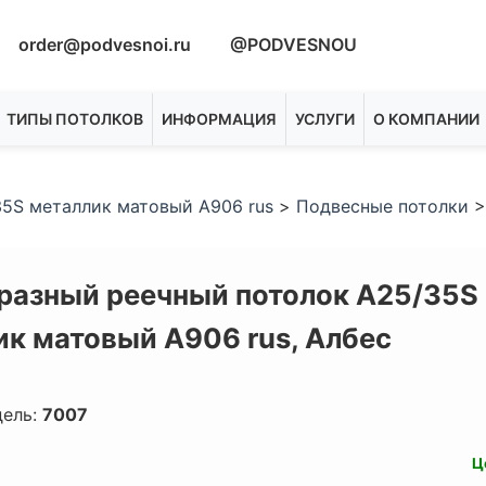
order@podvesnoi.ru
@PODVESNOU
ТИПЫ ПОТОЛКОВ
ИНФОРМАЦИЯ
УСЛУГИ
О КОМПАНИИ
5S металлик матовый А906 rus
>
Подвесные потолки
разный реечный потолок A25/35S
ик матовый А906 rus,
Албес
дель:
7007
Ц