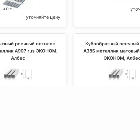
уто
уточняйте цену
азный реечный потолок
Кубообразный реечный
аллик А907 rus ЭКОНОМ,
A38S металлик матовый
Албес
ЭКОНОМ, Албе
уточняйте цену
уто
азный реечный потолок
Кубообразный реечный
стура дерева W212-1214;
A38S хром; золото ЭКОН
203-1013, Албес