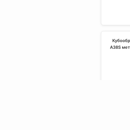
Кубообр
A38S мет
Кубообр
A38S тек
W