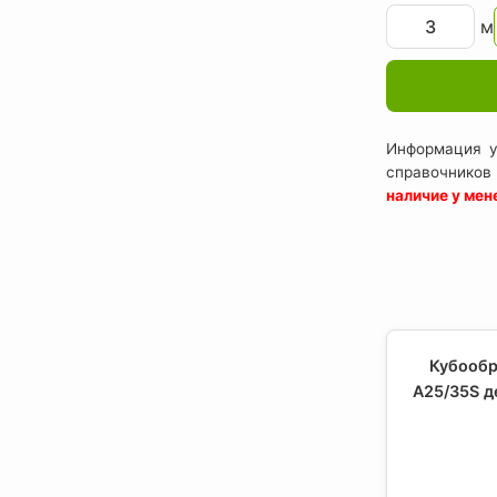
м
Информация у
справочников
наличие у ме
Кубообр
A25/35S д