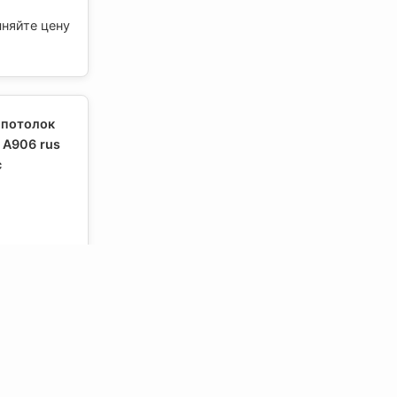
чняйте цену
 потолок
 А906 rus
с
чняйте цену
 потолок
ОМ, Албес