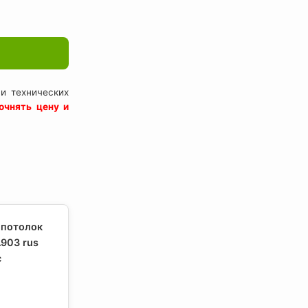
и технических
очнять цену и
 потолок
903 rus
с