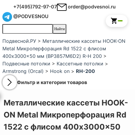
+7(495)792-97-07
order@podvesnoi.ru
@PODVESNOU
Подвесной.РУ
>
Металлические кассеты HOOK-ON
Metal Микроперфорация Rd 1522 с флисом
400x3000x50 мм (BP3857M6D2) R-H 200
>
Подвесные потолки
>
Кассетные потолки
>
Armstrong (Orcal)
>
Hook on
>
RH-200
Фильтр и категории товаров
Металлические кассеты HOOK-
ON Metal Микроперфорация Rd
1522 с флисом 400x3000x50