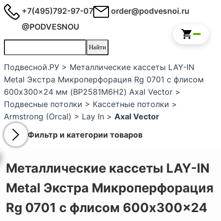
+7(495)792-97-07
order@podvesnoi.ru
@PODVESNOU
Подвесной.РУ
>
Металлические кассеты LAY-IN
Metal Экстра Микроперфорация Rg 0701 с флисом
600x300x24 мм (BP2581M6H2) Axal Vector
>
Подвесные потолки
>
Кассетные потолки
>
Armstrong (Orcal)
>
Lay In
>
Axal Vector
Фильтр и категории товаров
Металлические кассеты LAY-IN
Metal Экстра Микроперфорация
Rg 0701 с флисом 600x300x24