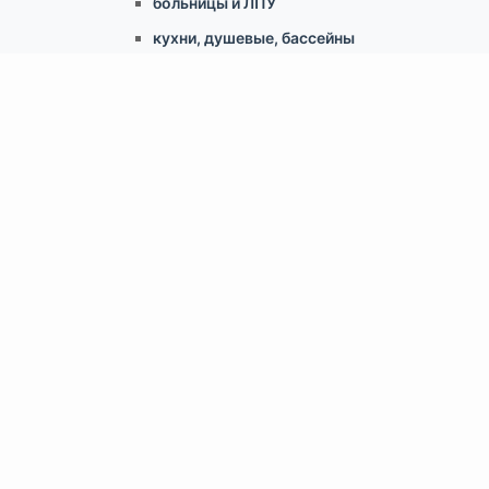
больницы и ЛПУ
кухни, душевые, бассейны
учебные классы, переговорные,
библиотеки
по типу конструкции
Армстронг, Экофон, минеральные
Грильято
Реечные
Кассетный металлический
Гипсокартонные конструкции
Свободновисящие (Canopy, Baffles)
Скрытый монтаж ClipIn
Доп.аксессуары
Светильники
Крепеж для потолка