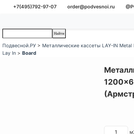
+7(495)792-97-07
order@podvesnoi.ru
@P
Подвесной.РУ
>
Металлические кассеты LAY-IN Metal 
Lay In
>
Board
Металли
1200x6
(Армст
м