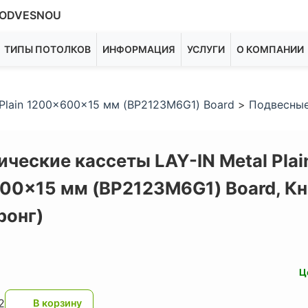
ODVESNOU
ТИПЫ ПОТОЛКОВ
ИНФОРМАЦИЯ
УСЛУГИ
О КОМПАНИИ
Plain 1200x600x15 мм (BP2123M6G1) Board
>
Подвесные
ческие кассеты LAY-IN Metal Plai
00x15 мм (BP2123M6G1) Board,
Кн
ронг)
Ц
2