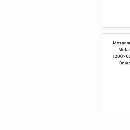
Металли
Meta
1200x6
Boar
Металли