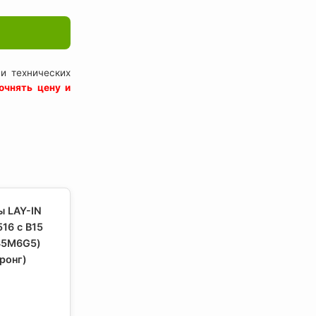
и технических
очнять цену и
ы LAY-IN
16 с В15
35M6G5)
ронг)