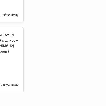
чняйте цену
ы LAY-IN
6 с флисом
25M6H2)
ронг)
чняйте цену
ы LAY-IN