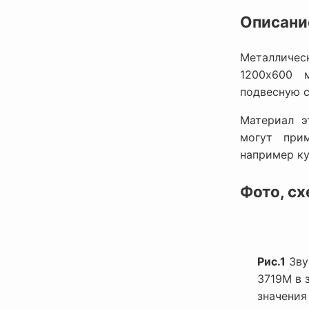
Описани
Металличес
1200х600 
подвесную си
Материал э
могут при
например ку
Фото, сх
Рис.1
Зву
3719M в 
значения