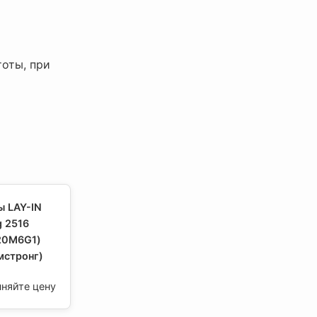
тоты, при
ы LAY-IN
 2516
20M6G1)
мстронг)
чняйте цену