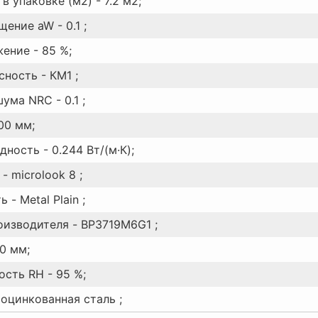
в упаковке (м2) - 7.2 м2;
ение aW - 0.1 ;
ение - 85 %;
ность - КМ1 ;
ума NRC - 0.1 ;
00 мм;
ность - 0.244 Вт/(м·К);
- microlook 8 ;
 - Metal Plain ;
оизводителя - BP3719M6G1 ;
0 мм;
ость RH - 95 %;
 оцинкованная сталь ;