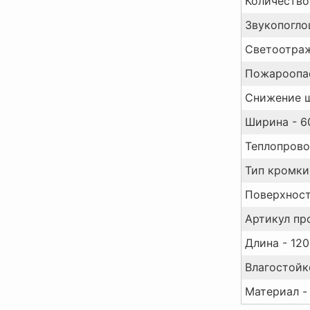
Количество 
Звукопоглощ
Светоотраж
Пожароопас
Снижение ш
Ширина - 6
Теплопровод
Тип кромки 
Поверхность
Артикул пр
Длина - 120
Влагостойк
Материал -