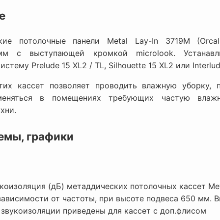
е
кие потолочные панели Metal Lay-In 3719M (Orca
мм с выступающей кромкой microlook. Устанавл
стему Prelude 15 XL2 / TL, Silhouette 15 XL2 или Interlud
тих кассет позволяет проводить влажную уборку, 
меняться в помещениях требующих частую влажн
хни.
емы, графики
коизоляция (дБ) метаддических потолочных кассет Meta
зависимости от частоты, при высоте подвеса 650 мм. 
 звукоизоляции приведены для кассет с доп.флисом