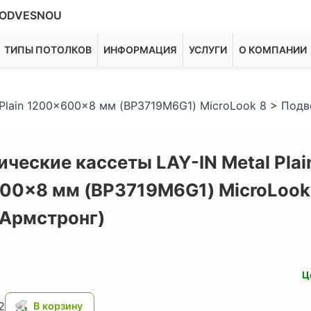
ODVESNOU
ТИПЫ ПОТОЛКОВ
ИНФОРМАЦИЯ
УСЛУГИ
О КОМПАНИИ
Plain 1200x600x8 мм (BP3719M6G1) MicroLook 8
>
Подв
ческие кассеты LAY-IN Metal Plai
00x8 мм (BP3719M6G1) MicroLook 
(Армстронг)
Ц
2