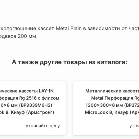
копоглощение кассет Metal Plain в зависимости от час
одвеса 200 мм
А также другие товары из каталога:
ческие кассеты LAY-IN
Металлические кассет
форация Rg 2516 с флисом
Metal Перфорация Rg
0x8 мм (BP9339M6H2)
1200x300x8 мм (BP37
ok 8, Кнауф (Армстронг)
MicroLook 8, Кнауф (Ар
уточняйте цену
уто