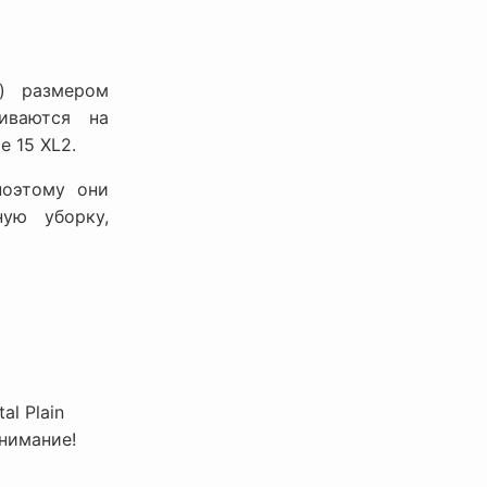
l) размером
иваются на
e 15 XL2.
поэтому они
ую уборку,
l Plain
Внимание!