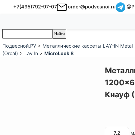
+7(495)792-97-07
order@podvesnoi.ru
@P
Подвесной.РУ
>
Металлические кассеты LAY-IN Metal 
(Orcal)
>
Lay In
>
MicroLook 8
Металли
1200x6
Кнауф 
м