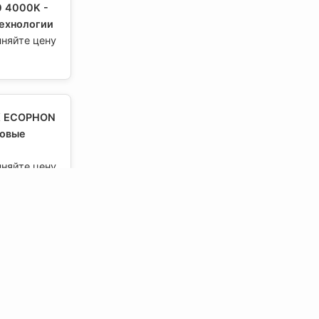
0 4000K -
ехнологии
чняйте цену
K ECOPHON
товые
чняйте цену
K ROCKFON
товые
чняйте цену