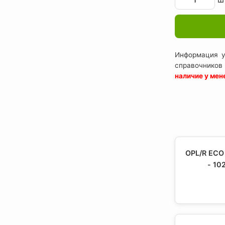
Информация у
справочников
наличие у ме
OPL/R ECO
- 10