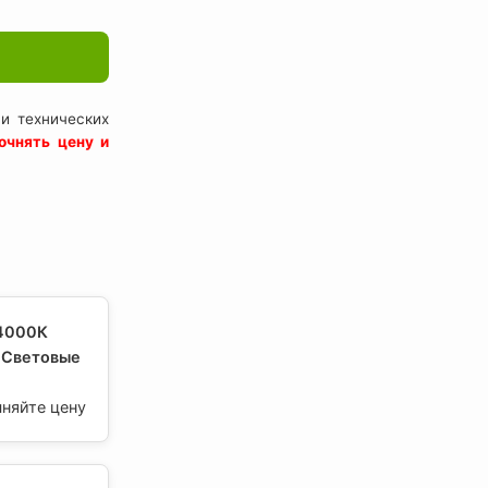
и технических
очнять цену и
 4000К
 Световые
чняйте цену