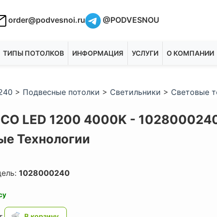
order@podvesnoi.ru
@PODVESNOU
ТИПЫ ПОТОЛКОВ
ИНФОРМАЦИЯ
УСЛУГИ
О КОМПАНИИ
240
>
Подвесные потолки
>
Светильники
>
Световые т
ECO LED 1200 4000K - 1028000240
ые Технологии
дель:
1028000240
су
.