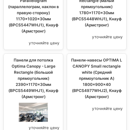
Parallelogram
Rectangle (малый
(параллелограм, наклон в
прямоугольник)
правую сторону)
1780x1170x30мм
1170x1020x30мм
(BPCS5448WHJ1), Кнауф
(BPCS5447WHJ1), Кнауф
(Армстронг)
(Армстронг)
уточняйте цену
уточняйте цену
Панели для потолка
Панели-навесы OPTIMA L
Optima Canopy - Large
CANOPY Small rectangle
Rectangle (большой
white (Средний
прямоугольник)
прямоугольник А)
2390x1170x30мм
1800x900x40
(BPCS5449WHJ1), Кнауф
(BPCS4977WHJ2), Кнауф
(Армстронг)
(Армстронг)
уточняйте цену
уточняйте цену