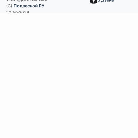
(C)
Подвесной.РУ
2006-2026
Типы потолков
Дизайнерские
По типам помещений
большие помещения, торговые центры
офисы
больницы и ЛПУ
кухни, душевые, бассейны
учебные классы, переговорные,
библиотеки
по типу конструкции
Армстронг, Экофон, минеральные
Грильято
Реечные