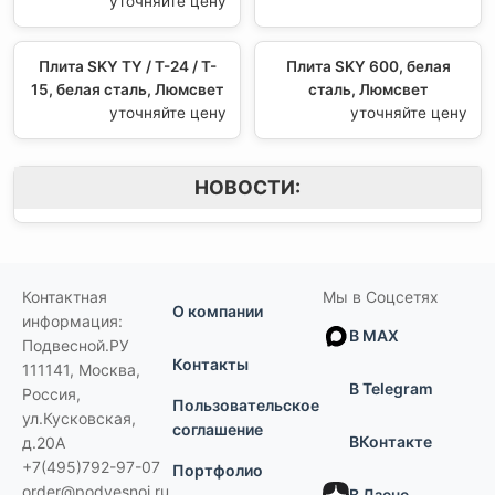
уточняйте цену
Плита SKY TY / T-24 / T-
Плита SKY 600, белая
15, белая сталь, Люмсвет
сталь, Люмсвет
уточняйте цену
уточняйте цену
НОВОСТИ:
Контактная
Мы в Соцсетях
О компании
информация:
В MAX
Подвесной.РУ
Контакты
111141
,
Москва,
В Telegram
Россия
,
Пользовательское
ул.Кусковская,
соглашение
ВКонтакте
д.20А
+7(495)792-97-07
Портфолио
order@podvesnoi.ru
В Дзене