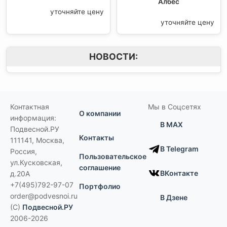
Албес
уточняйте цену
уточняйте цену
НОВОСТИ:
Контактная
Мы в Соцсетях
О компании
информация:
В MAX
Подвесной.РУ
Контакты
111141
,
Москва,
В Telegram
Россия
,
Пользовательское
ул.Кусковская,
соглашение
ВКонтакте
д.20А
+7(495)792-97-07
Портфолио
order@podvesnoi.ru
В Дзене
(C)
Подвесной.РУ
2006-2026