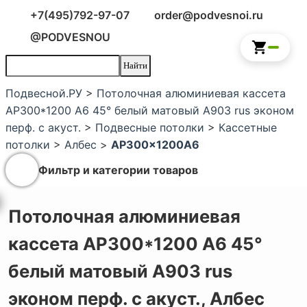
+7(495)792-97-07
order@podvesnoi.ru
@PODVESNOU
Подвесной.РУ
>
Потолочная алюминиевая кассета
AP300*1200 A6 45° белый матовый А903 rus эконом
перф. с акуст.
>
Подвесные потолки
>
Кассетные
потолки
>
Албес
>
AP300x1200A6
Фильтр и категории товаров
Потолочная алюминиевая
кассета AP300*1200 A6 45°
белый матовый А903 rus
эконом перф. с акуст.,
Албес