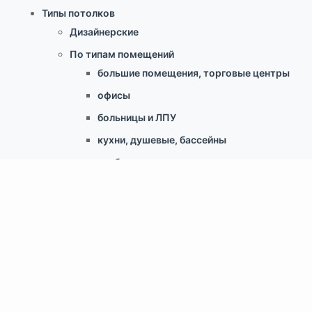
Типы потолков
Дизайнерские
По типам помещений
большие помещения, торговые центры
офисы
больницы и ЛПУ
кухни, душевые, бассейны
учебные классы, переговорные,
библиотеки
по типу конструкции
Армстронг, Экофон, минеральные
Грильято
Реечные
Кассетный металлический
Гипсокартонные конструкции