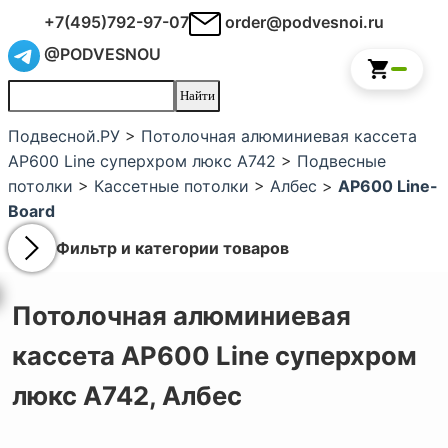
+7(495)792-97-07
order@podvesnoi.ru
@PODVESNOU
Подвесной.РУ
>
Потолочная алюминиевая кассета
AP600 Line суперхром люкс А742
>
Подвесные
потолки
>
Кассетные потолки
>
Албес
>
AP600 Line-
Board
Фильтр и категории товаров
Потолочная алюминиевая
кассета AP600 Line суперхром
люкс А742,
Албес