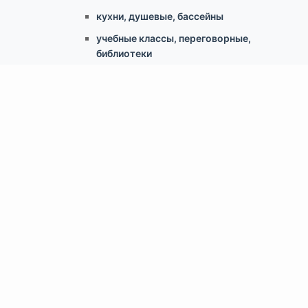
кухни, душевые, бассейны
учебные классы, переговорные,
библиотеки
по типу конструкции
Армстронг, Экофон, минеральные
Грильято
Реечные
Кассетный металлический
Гипсокартонные конструкции
Свободновисящие (Canopy, Baffles)
Скрытый монтаж ClipIn
Доп.аксессуары
Светильники
Крепеж для потолка