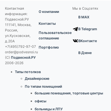
Контактная
Мы в Соцсетях
О компании
информация:
В MAX
Подвесной.РУ
Контакты
111141
,
Москва,
В Telegram
Россия
,
Пользовательское
ул.Кусковская,
соглашение
ВКонтакте
д.20А
+7(495)792-97-07
Портфолио
order@podvesnoi.ru
В Дзене
(C)
Подвесной.РУ
2006-2026
Типы потолков
Дизайнерские
По типам помещений
большие помещения, торговые центры
офисы
больницы и ЛПУ