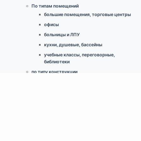
По типам помещений
большие помещения, торговые центры
офисы
больницы и ЛПУ
кухни, душевые, бассейны
учебные классы, переговорные,
библиотеки
по типу конструкции
Армстронг, Экофон, минеральные
Грильято
Реечные
Кассетный металлический
Гипсокартонные конструкции
Свободновисящие (Canopy, Baffles)
Скрытый монтаж ClipIn