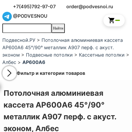
+7(495)792-97-07
order@podvesnoi.ru
@PODVESNOU
Подвесной.РУ
>
Потолочная алюминиевая кассета
AP600A6 45°/90° металлик А907 перф. с акуст.
эконом
>
Подвесные потолки
>
Кассетные потолки
>
Албес
>
AP600A6
Фильтр и категории товаров
Потолочная алюминиевая
кассета AP600A6 45°/90°
металлик А907 перф. с акуст.
эконом,
Албес