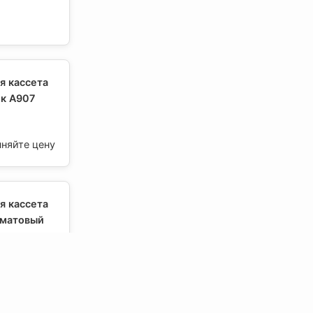
я кассета
к А907
чняйте цену
я кассета
 матовый
с
чняйте цену