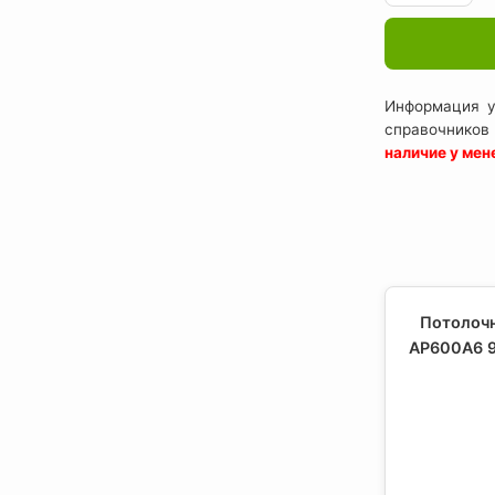
Информация у
справочников
наличие у ме
Потолочн
AP600A6 9