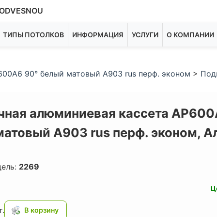
ODVESNOU
ТИПЫ ПОТОЛКОВ
ИНФОРМАЦИЯ
УСЛУГИ
О КОМПАНИИ
00A6 90° белый матовый А903 rus перф. эконом
>
Под
чная алюминиевая кассета AP600
матовый А903 rus перф. эконом,
А
дель:
2269
Ц
.