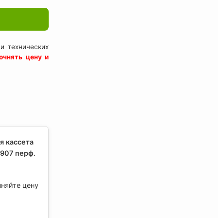
и технических
очнять цену и
я кассета
907 перф.
чняйте цену