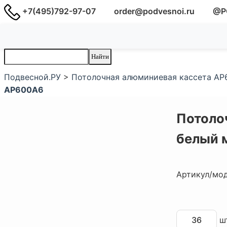
+7(495)792-97-07
order@podvesnoi.ru
@P
Подвесной.РУ
>
Потолочная алюминиевая кассета AP6
AP600A6
Потоло
белый 
Артикул/мо
шт