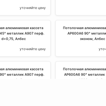
уточняйте цену
ая алюминиевая кассета
Потолочная алюминиева
45° металлик А907 перф.
AP600A6 90° металли
d=0,75, Албес
эконом, Албес
уточняйте цену
уто
ая алюминиевая кассета
Потолочная алюминиева
90° металлик А907 перф.
AP600A6 90° металлик
эконом, Албес
А906 rus, Албе
уточняйте цену
уто