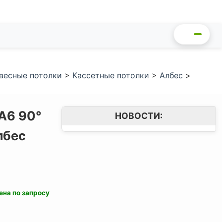
весные потолки
>
Кассетные потолки
>
Албес
>
A6 90°
НОВОСТИ:
лбес
ена по запросу