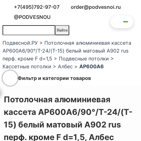
+7(495)792-97-07
order@podvesnoi.ru
@PODVESNOU
Подвесной.РУ
>
Потолочная алюминиевая кассета
AP600A6/90°/Т-24/(T-15) белый матовый А902 rus
перф. кроме F d=1,5
>
Подвесные потолки
>
Кассетные потолки
>
Албес
>
AP600A6
Фильтр и категории товаров
Потолочная алюминиевая
кассета AP600A6/90°/Т-24/(T-
15) белый матовый А902 rus
перф. кроме F d=1,5,
Албес