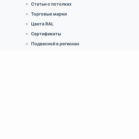
Статьи о потолках
Торговые марки
Цвета RAL
Сертификаты
Подвесной в регионах
Документы
Услуги
Монтаж
Доставка
Расчет
О Компании
Контакты
Новости
Портфолио объектов