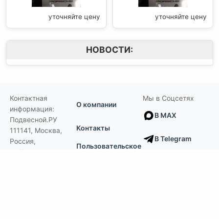
уточняйте цену
уточняйте цену
НОВОСТИ:
Контактная
Мы в Соцсетях
О компании
информация:
В MAX
Подвесной.РУ
Контакты
111141
,
Москва,
В Telegram
Россия
,
Пользовательское
ул.Кусковская,
соглашение
ВКонтакте
д.20А
+7(495)792-97-07
Портфолио
order@podvesnoi.ru
В Дзене
(C)
Подвесной.РУ
2006-2026