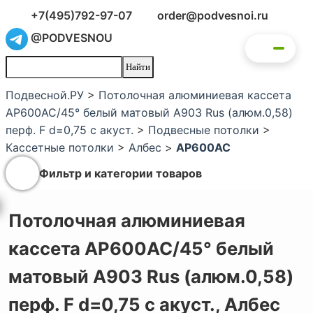
+7(495)792-97-07
order@podvesnoi.ru
@PODVESNOU
Подвесной.РУ
>
Потолочная алюминиевая кассета
AP600AC/45° белый матовый А903 Rus (алюм.0,58)
перф. F d=0,75 с акуст.
>
Подвесные потолки
>
Кассетные потолки
>
Албес
>
AP600AC
Фильтр и категории товаров
Потолочная алюминиевая
кассета AP600AC/45° белый
матовый А903 Rus (алюм.0,58)
перф. F d=0,75 с акуст.,
Албес