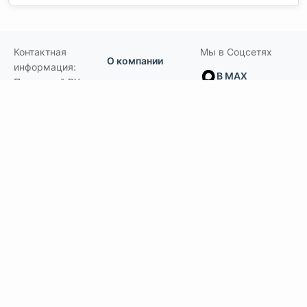
Контактная
Мы в Соцсетях
О компании
информация:
В MAX
Подвесной.РУ
Контакты
111141
,
Москва,
В Telegram
Россия
,
Пользовательское
ул.Кусковская,
соглашение
ВКонтакте
д.20А
+7(495)792-97-07
Портфолио
order@podvesnoi.ru
В Дзене
(C)
Подвесной.РУ
2006-2026
Типы потолков
Дизайнерские
По типам помещений
большие помещения, торговые центры