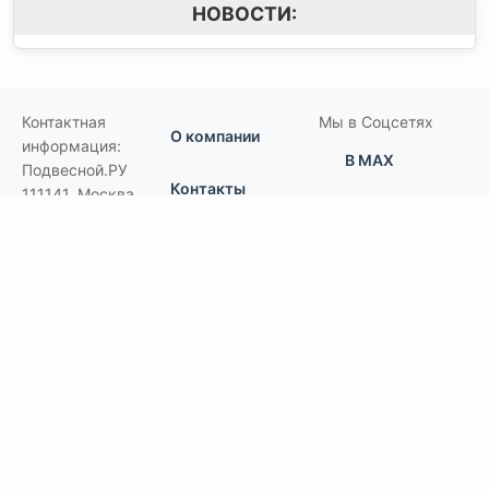
НОВОСТИ:
Контактная
Мы в Соцсетях
О компании
информация:
В MAX
Подвесной.РУ
Контакты
111141
,
Москва,
В Telegram
Россия
,
Пользовательское
ул.Кусковская,
соглашение
ВКонтакте
д.20А
+7(495)792-97-07
Портфолио
order@podvesnoi.ru
В Дзене
(C)
Подвесной.РУ
2006-2026
Типы потолков
Дизайнерские
По типам помещений