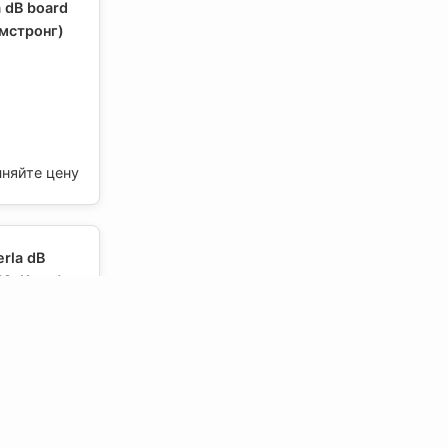
 dB board
мстронг)
чняйте цену
rla dB
9, Кнауф
чняйте цену