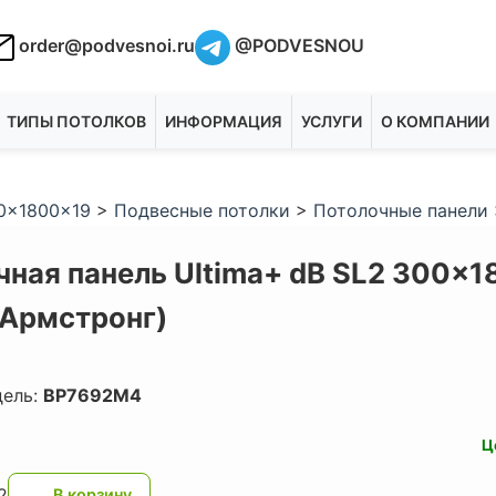
order@podvesnoi.ru
@PODVESNOU
ТИПЫ ПОТОЛКОВ
ИНФОРМАЦИЯ
УСЛУГИ
О КОМПАНИИ
00x1800x19
>
Подвесные потолки
>
Потолочные панели
чная панель Ultima+ dB SL2 300x1
(Армстронг)
дель:
BP7692M4
Ц
2