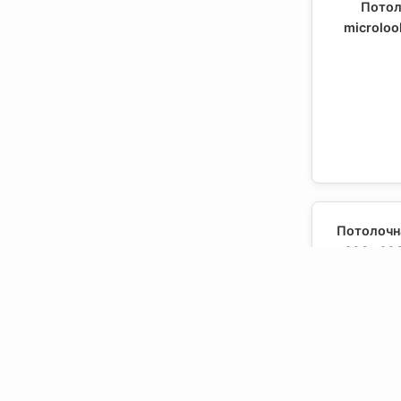
Потол
microlo
Потолочна
600x600