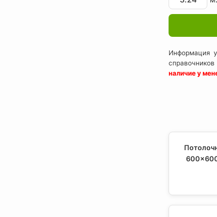
Информация у
справочников
наличие у ме
Потолочн
600x600