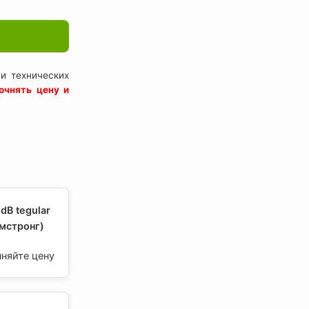
и технических
очнять цену и
dB tegular
мстронг)
чняйте цену