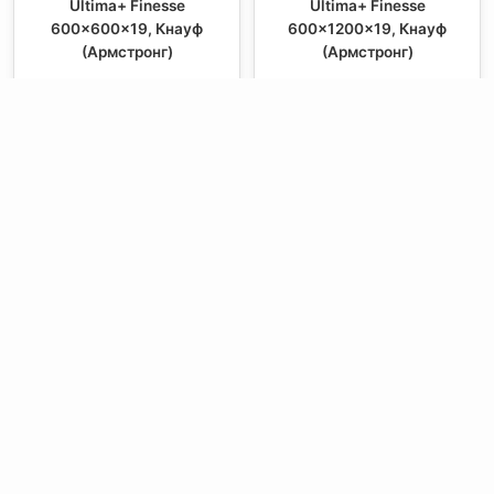
Ultima+ Finesse
Ultima+ Finesse
600x600x19, Кнауф
600x1200x19, Кнауф
(Армстронг)
(Армстронг)
уточняйте цену
уточняйте цену
НОВОСТИ:
Контактная
Мы в Соцсетях
О компании
информация:
В MAX
Подвесной.РУ
Контакты
111141
,
Москва,
В Telegram
Россия
,
Пользовательское
ул.Кусковская,
соглашение
ВКонтакте
д.20А
+7(495)792-97-07
Портфолио
order@podvesnoi.ru
В Дзене