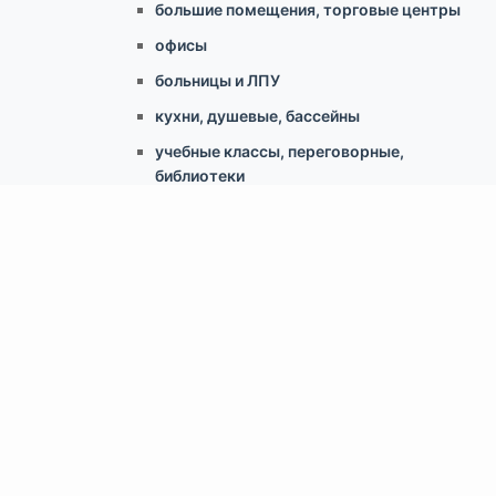
большие помещения, торговые центры
офисы
больницы и ЛПУ
кухни, душевые, бассейны
учебные классы, переговорные,
библиотеки
по типу конструкции
Армстронг, Экофон, минеральные
Грильято
Реечные
Кассетный металлический
Гипсокартонные конструкции
Свободновисящие (Canopy, Baffles)
Скрытый монтаж ClipIn
Доп.аксессуары