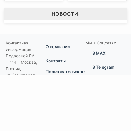
НОВОСТИ:
Контактная
Мы в Соцсетях
О компании
информация:
В MAX
Подвесной.РУ
Контакты
111141
,
Москва,
В Telegram
Россия
,
Пользовательское
ул.Кусковская,
соглашение
ВКонтакте
д.20А
+7(495)792-97-07
Портфолио
order@podvesnoi.ru
В Дзене
(C)
Подвесной.РУ
2006-2026
Типы потолков
Дизайнерские