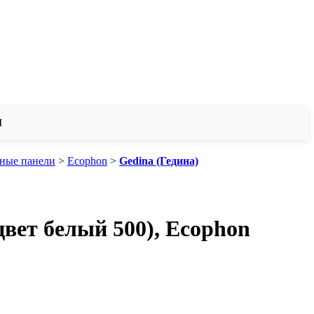
И
ные панели
>
Ecophon
>
Gedina (Гедина)
вет белый 500),
Ecophon