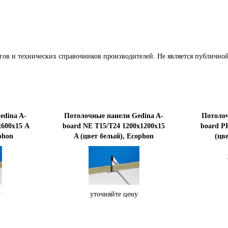
КУПИТЬ
гов и технических справочников производителей. Не является публично
edina A-
Потолочные панели Gedina A-
Потолоч
x600х15 A
board NE T15/T24 1200x1200х15
board P
phon
A (цвет белый), Ecophon
(цв
у
уточняйте цену