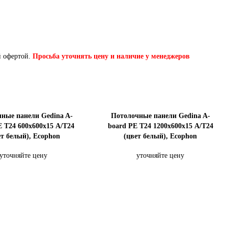
й офертой.
Просьба уточнять цену и наличие у менеджеров
ные панели Gedina A-
Потолочные панели Gedina A-
E T24 600x600х15 A/T24
board PE T24 1200x600х15 A/T24
ет белый), Ecophon
(цвет белый), Ecophon
уточняйте цену
уточняйте цену