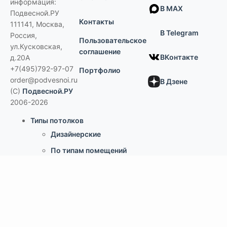
информация:
В MAX
Подвесной.РУ
Контакты
111141
,
Москва,
В Telegram
Россия
,
Пользовательское
ул.Кусковская,
соглашение
ВКонтакте
д.20А
+7(495)792-97-07
Портфолио
order@podvesnoi.ru
В Дзене
(C)
Подвесной.РУ
2006-2026
Типы потолков
Дизайнерские
По типам помещений
большие помещения, торговые центры
офисы
больницы и ЛПУ
кухни, душевые, бассейны