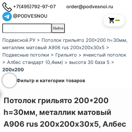
+7(495)792-97-07
order@podvesnoi.ru
@PODVESNOU
Подвесной.РУ
>
Потолок грильято 200*200 h=30мм,
металлик матовый А906 rus 200х200х30х5
>
Подвесные потолки
>
Грильято
>
ячеистый потолок
>
Албес стандарт (0,4мм)
>
высота 30 база 5
>
200x200
Фильтр и категории товаров
Потолок грильято 200*200
h=30мм, металлик матовый
А906 rus 200х200х30х5,
Албес