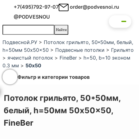
+7(495)792-97-07
order@podvesnoi.ru
@PODVESNOU
Подвесной.РУ
>
Потолок грильято, 50*50мм, белый,
h=50мм 50x50x50
>
Подвесные потолки
>
Грильято
>
ячеистый потолок
>
FineBer
>
h=50, b=10 эконом
0.3 мм
>
50х50
Фильтр и категории товаров
Потолок грильято, 50*50мм,
белый, h=50мм 50x50x50,
FineBer