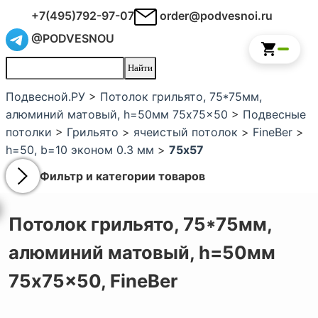
+7(495)792-97-07
order@podvesnoi.ru
@PODVESNOU
Подвесной.РУ
>
Потолок грильято, 75*75мм,
алюминий матовый, h=50мм 75x75x50
>
Подвесные
потолки
>
Грильято
>
ячеистый потолок
>
FineBer
>
h=50, b=10 эконом 0.3 мм
>
75х57
Фильтр и категории товаров
Потолок грильято, 75*75мм,
алюминий матовый, h=50мм
75x75x50,
FineBer