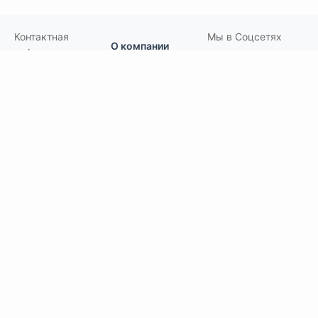
Контактная
Мы в Соцсетях
О компании
информация:
В MAX
Подвесной.РУ
Контакты
111141
,
Москва,
В Telegram
Россия
,
Пользовательское
ул.Кусковская,
соглашение
ВКонтакте
д.20А
+7(495)792-97-07
Портфолио
order@podvesnoi.ru
В Дзене
(C)
Подвесной.РУ
2006-2026
Типы потолков
Дизайнерские
По типам помещений
большие помещения, торговые центры
офисы