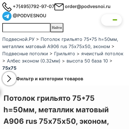
+7(495)792-97-07
order@podvesnoi.ru
@PODVESNOU
Подвесной.РУ
>
Потолок грильято 75*75 h=50мм,
металлик матовый А906 rus 75х75х50, эконом
>
Подвесные потолки
>
Грильято
>
ячеистый потолок
>
Албес эконом (0.32мм)
>
высота 50 база 10
>
75x75
Фильтр и категории товаров
Потолок грильято 75*75
h=50мм, металлик матовый
А906 rus 75х75х50, эконом,