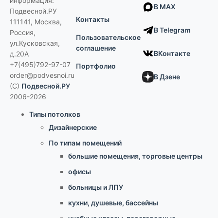
информация:
В MAX
Подвесной.РУ
Контакты
111141
,
Москва,
В Telegram
Россия
,
Пользовательское
ул.Кусковская,
соглашение
ВКонтакте
д.20А
+7(495)792-97-07
Портфолио
order@podvesnoi.ru
В Дзене
(C)
Подвесной.РУ
2006-2026
Типы потолков
Дизайнерские
По типам помещений
большие помещения, торговые центры
офисы
больницы и ЛПУ
кухни, душевые, бассейны