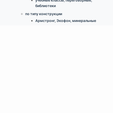
учебные классы, переговорные,
библиотеки
по типу конструкции
Армстронг, Экофон, минеральные
Грильято
Реечные
Кассетный металлический
Гипсокартонные конструкции
Свободновисящие (Canopy, Baffles)
Скрытый монтаж ClipIn
Доп.аксессуары
Светильники
Крепеж для потолка
Информация
Статьи о потолках