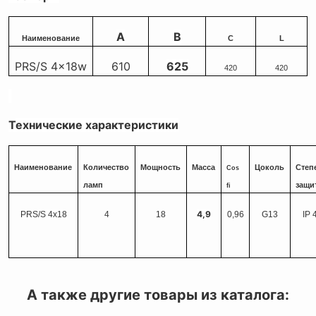
А
В
Наименование
C
L
PRS/S 4x18w
610
625
420
420
Технические характеристики
Наименование
Количество
Мощность
Масса
Цоколь
Степ
С
os
ламп
защи
fi
4,9
PRS/S 4х18
4
18
0,96
G13
IP 
А также другие товары из каталога: