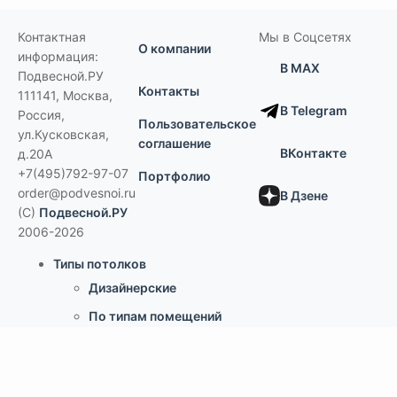
Контактная
Мы в Соцсетях
О компании
информация:
В MAX
Подвесной.РУ
Контакты
111141
,
Москва,
В Telegram
Россия
,
Пользовательское
ул.Кусковская,
соглашение
ВКонтакте
д.20А
+7(495)792-97-07
Портфолио
order@podvesnoi.ru
В Дзене
(C)
Подвесной.РУ
2006-2026
Типы потолков
Дизайнерские
По типам помещений
большие помещения, торговые центры
офисы
больницы и ЛПУ