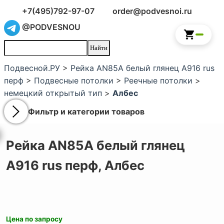
+7(495)792-97-07
order@podvesnoi.ru
@PODVESNOU
Подвесной.РУ
>
Рейка AN85A белый глянец А916 rus
перф
>
Подвесные потолки
>
Реечные потолки
>
немецкий открытый тип
>
Албес
Фильтр и категории товаров
Рейка AN85A белый глянец
А916 rus перф,
Албес
Цена по запросу