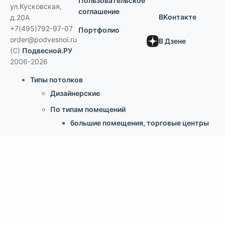
Пользовательское
ул.Кусковская,
соглашение
ВКонтакте
д.20А
+7(495)792-97-07
Портфолио
order@podvesnoi.ru
В Дзене
(C)
Подвесной.РУ
2006-2026
Типы потолков
Дизайнерские
По типам помещений
большие помещения, торговые центры
офисы
больницы и ЛПУ
кухни, душевые, бассейны
учебные классы, переговорные,
библиотеки
по типу конструкции