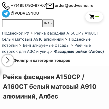
+7(495)792-97-07
order@podvesnoi.ru
@PODVESNOU
Подвесной.РУ
>
Рейка фасадная A150СР / А160СТ
белый матовый А910 алюминий
>
Подвесные
потолки
>
Вентилируемые фасады
>
Реечные
потолок для АЗС и улиц
>
Фасадные рейки (Албес)
Фильтр и категории товаров
Рейка фасадная A150СР /
А160СТ белый матовый А910
алюминий,
Албес