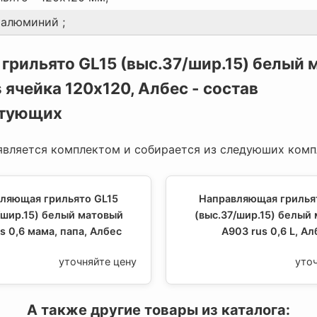
 алюминий ;
грильято GL15 (выс.37/шир.15) белый 
 ячейка 120х120, Албес - состав
ктующих
является комплектом и собирается из следуюших ком
ляющая грильято GL15
Направляющая грилья
/шир.15) белый матовый
(выс.37/шир.15) белый
s 0,6 мама, папа, Албес
А903 rus 0,6 L, Ал
уточняйте цену
уто
А также другие товары из каталога: