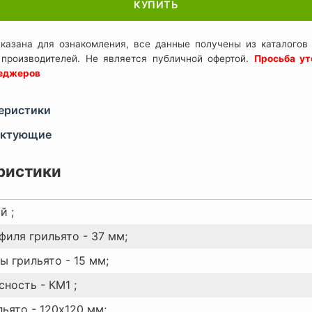
КУПИТЬ
казана для ознакомления, все данные получены из каталогов 
 производителей. Не является публичной офертой.
Просьба ут
неджеров
еристики
ектующие
ристики
й ;
филя грильято - 37 мм;
ы грильято - 15 мм;
ность - КМ1 ;
ьято - 120x120 мм;