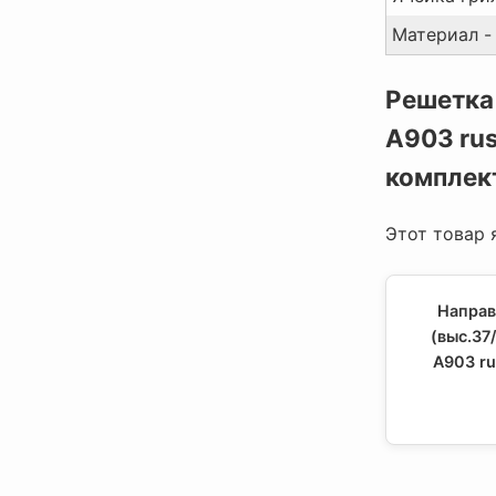
Материал -
Решетка 
А903 rus
компле
Этот товар 
Направ
(выс.37
А903 ru