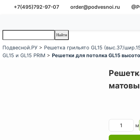
+7(495)792-97-07
order@podvesnoi.ru
@P
Подвесной.РУ
>
Решетка грильято GL15 (выс.37/шир.1
GL15 и GL15 PRIM
>
Решетки для потолка GL15 высото
Решетка
матовы
м