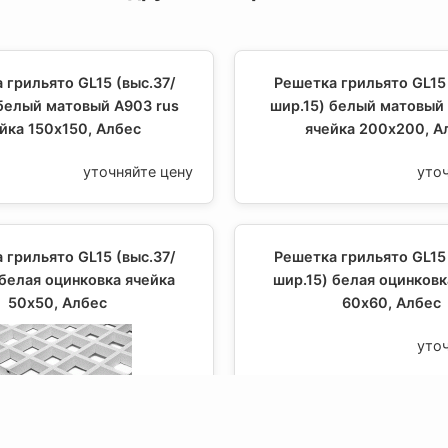
 грильято GL15 (выс.37/
Решетка грильято GL15 
 белый матовый А903 rus
шир.15) белый матовый 
йка 150х150, Албес
ячейка 200х200, А
уточняйте цену
уто
 грильято GL15 (выс.37/
Решетка грильято GL15 
 белая оцинковка ячейка
шир.15) белая оцинковк
50х50, Албес
60х60, Албес
уто