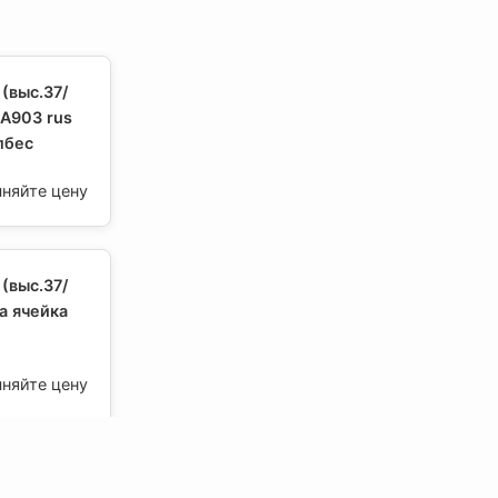
(выс.37/
А903 rus
лбес
чняйте цену
(выс.37/
а ячейка
чняйте цену