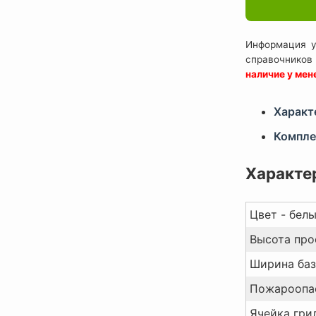
Информация у
справочников
наличие у ме
Характ
Компл
Характе
Цвет - белы
Высота про
Ширина баз
Пожароопас
Ячейка грил