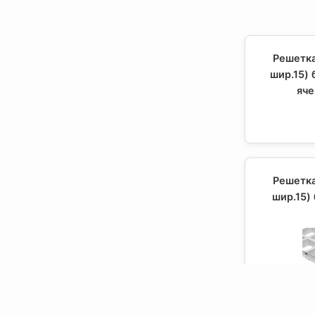
Решетка
шир.15)
яче
Решетка
шир.15)