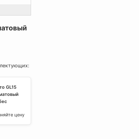
матовый
плектующих:
то GL15
 матовый
бес
чняйте цену