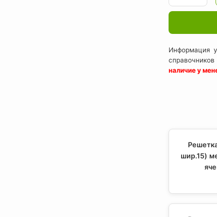
Информация у
справочников
наличие у ме
Решетка
шир.15) м
яче