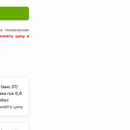
и технических
очнять цену и
(выс.37/
ка rus 0,6
лбес
чняйте цену