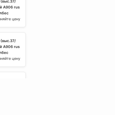
(выс.37/
й А906 rus
Албес
чняйте цену
(выс.37/
й А906 rus
Албес
чняйте цену
(выс.37/
й А906 rus
 Албес
чняйте цену