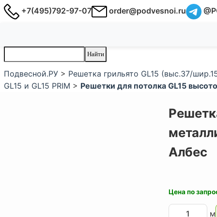
+7(495)792-97-07
order@podvesnoi.ru
@P
Подвесной.РУ
>
Решетка грильято GL15 (выс.37/шир.15
GL15 и GL15 PRIM
>
Решетки для потолка GL15 высото
Решетка
металли
Албес
Цена по запро
м