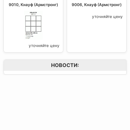
9010, Кнауф (Армстронг)
9006, Кнауф (Армстронг)
уточняйте цену
уточняйте цену
НОВОСТИ:
Контактная
Мы в Соцсетях
О компании
информация:
В MAX
Подвесной.РУ
Контакты
111141
,
Москва,
В Telegram
Россия
,
Пользовательское
ул.Кусковская,
соглашение