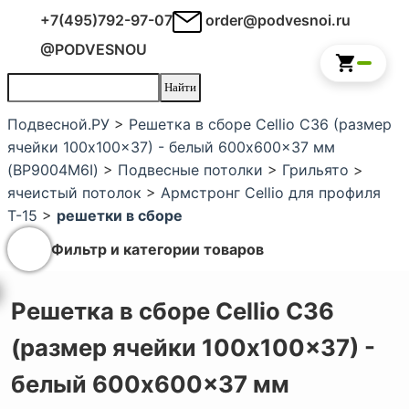
+7(495)792-97-07
order@podvesnoi.ru
@PODVESNOU
Подвесной.РУ
>
Решетка в сборе Cellio C36 (размер
ячейки 100x100x37) - белый 600x600x37 мм
(BP9004M6I)
>
Подвесные потолки
>
Грильято
>
ячеистый потолок
>
Армстронг Cellio для профиля
Т-15
>
решетки в сборе
Фильтр и категории товаров
Решетка в сборе Cellio C36
(размер ячейки 100x100x37) -
белый 600x600x37 мм