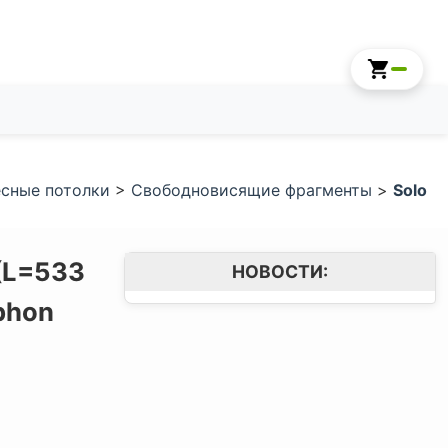
сные потолки
>
Свободновисящие фрагменты
>
Solo
(L=533
НОВОСТИ:
phon