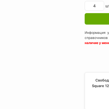
шт
Информация у
справочников
наличие у ме
Свобод
Square 1