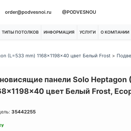
order@podvesnoi.ru
@PODVESNOU
ТИПЫ ПОТОЛКОВ
ИНФОРМАЦИЯ
УСЛУГИ
О КОМПАНИИ
on (L=533 mm) 1168x1198x40 цвет Белый Frost
>
Подве
новисящие панели Solo Heptagon 
68x1198x40 цвет Белый Frost,
Eco
дель:
35442255
су