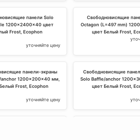
новисящие панели Solo
Свободновисящие пане
gle 1200x2400x40 цвет
Octagon (L=497 mm) 120
лый Frost, Ecophon
цвет Белый Frost, E
уто
уточняйте цену
овисящие панели-экраны
Свободновисящие панел
le/anchor 1200x200x40 мм,
Solo Baffle/anchor 1200x
Белый Frost, Ecophon
цвет Белый Frost, E
уточняйте цену
уто
овисящие панели-экраны
Свободновисящие панел
le/anchor 1200x600x40 мм,
Solo Baffle/hook 1200x2