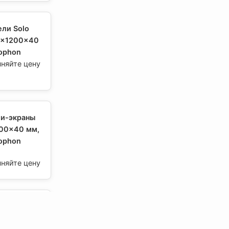
ли Solo
0x1200x40
cophon
чняйте цену
и-экраны
300x40 мм,
cophon
чняйте цену
и-экраны
00x40 мм,