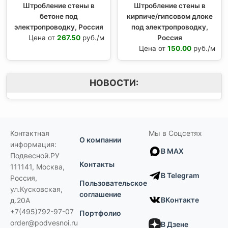
Штробление стены в
Штробление стены в
бетоне под
кирпиче/гипсовом длоке
электропроводку, Россия
под электропроводку,
Цена от
267.50
руб./м
Россия
Цена от
150.00
руб./м
НОВОСТИ:
Контактная
Мы в Соцсетях
О компании
информация:
В MAX
Подвесной.РУ
Контакты
111141
,
Москва,
В Telegram
Россия
,
Пользовательское
ул.Кусковская,
соглашение
ВКонтакте
д.20А
+7(495)792-97-07
Портфолио
order@podvesnoi.ru
В Дзене