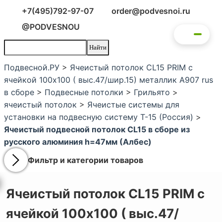
+7(495)792-97-07
order@podvesnoi.ru
@PODVESNOU
Подвесной.РУ
>
Ячеистый потолок CL15 PRIM с
ячейкой 100х100 ( выс.47/шир.15) металлик А907 rus
в сборе
>
Подвесные потолки
>
Грильято
>
ячеистый потолок
>
Ячеистые системы для
установки на подвесную систему Т-15 (Россия)
>
Ячеистый подвесной потолок CL15 в сборе из
русского алюминия h=47мм (Албес)
Фильтр и категории товаров
Ячеистый потолок CL15 PRIM с
ячейкой 100х100 ( выс.47/