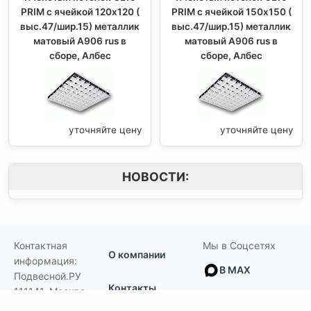
PRIM с ячейкой 120х120 (
PRIM с ячейкой 150х150 (
выс.47/шир.15) металлик
выс.47/шир.15) металлик
матовый А906 rus в
матовый А906 rus в
сборе, Албес
сборе, Албес
уточняйте цену
уточняйте цену
НОВОСТИ:
Контактная
Мы в Соцсетях
О компании
информация:
В MAX
Подвесной.РУ
Контакты
111141
,
Москва,
В Telegram
Россия
,