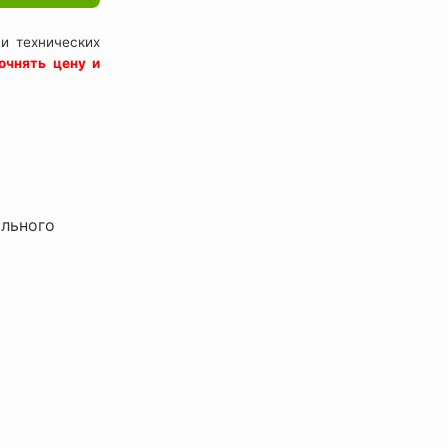
и технических
очнять цену и
ального
ванная
1000 шт,
r