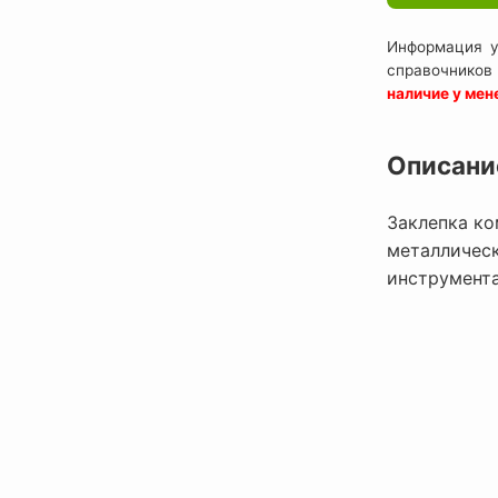
Информация у
справочников
наличие у ме
Описани
Заклепка ко
металличес
инструмент
Закле
A140401