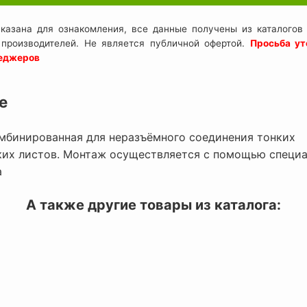
казана для ознакомления, все данные получены из каталогов 
 производителей. Не является публичной офертой.
Просьба ут
неджеров
е
мбинированная для неразъёмного соединения тонких
ких листов. Монтаж осуществляется с помощью специ
а
А также другие товары из каталога:
пка комбинированная
Заклепка комбиниро
0 4х10 1,70 кг/1000 шт,
A1404012 4х12 1,73 кг/
8000 шт., Stinger
8000 шт., Stinge