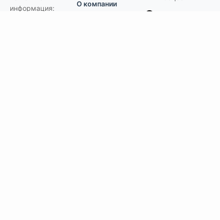
О компании
информация:
В MAX
Подвесной.РУ
Контакты
111141
,
Москва,
В Telegram
Россия
,
Пользовательское
ул.Кусковская,
соглашение
ВКонтакте
д.20А
+7(495)792-97-07
Портфолио
order@podvesnoi.ru
В Дзене
(C)
Подвесной.РУ
2006-2026
Типы потолков
Дизайнерские
По типам помещений
большие помещения, торговые центры
офисы
больницы и ЛПУ
кухни, душевые, бассейны