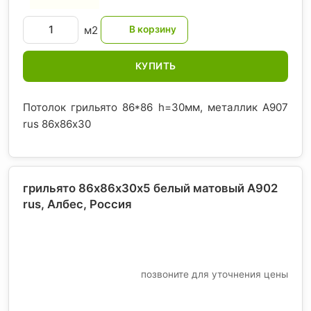
м2
КУПИТЬ
Потолок грильято 86*86 h=30мм, металлик А907
rus 86х86х30
грильято 86х86х30х5 белый матовый А902
rus, Албес
, Россия
позвоните для уточнения цены