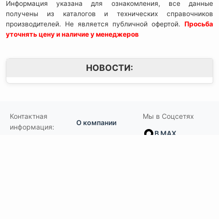
Информация указана для ознакомления, все данные
получены из каталогов и технических справочников
производителей. Не является публичной офертой.
Просьба
уточнять цену и наличие у менеджеров
НОВОСТИ:
Контактная
Мы в Соцсетях
О компании
информация:
В MAX
Подвесной.РУ
Контакты
111141
,
Москва,
В Telegram
Россия
,
Пользовательское
ул.Кусковская,
соглашение
ВКонтакте
д.20А
+7(495)792-97-07
Портфолио
order@podvesnoi.ru
В Дзене
(C)
Подвесной.РУ