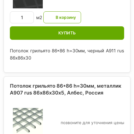
м2
КУПИТЬ
Потолок грильято 86*86 h=30мм, черный A911 rus
86х86х30
Потолок грильято 86*86 h=30мм, металлик
А907 rus 86х86х30х5, Албес
, Россия
позвоните для уточнения цены