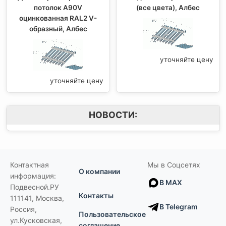
потолок A90V
(все цвета), Албес
оцинкованная RAL2 V-
образный, Албес
уточняйте цену
уточняйте цену
НОВОСТИ:
Контактная
Мы в Соцсетях
О компании
информация:
В MAX
Подвесной.РУ
Контакты
111141
,
Москва,
В Telegram
Россия
,
Пользовательское
ул.Кусковская,
соглашение