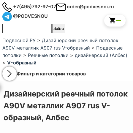
+7(495)792-97-07
order@podvesnoi.ru
@PODVESNOU
Подвесной.РУ
>
Дизайнерский реечный потолок
A90V металлик А907 rus V-образный
>
Подвесные
потолки
>
Реечные потолки
>
дизайнерский (Албес)
>
V-образный
Фильтр и категории товаров
Дизайнерский реечный потолок
A90V металлик А907 rus V-
образный,
Албес