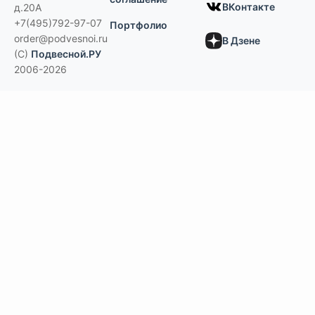
ВКонтакте
д.20А
+7(495)792-97-07
Портфолио
order@podvesnoi.ru
В Дзене
(C)
Подвесной.РУ
2006-2026
Типы потолков
Дизайнерские
По типам помещений
большие помещения, торговые центры
офисы
больницы и ЛПУ
кухни, душевые, бассейны
учебные классы, переговорные,
библиотеки
по типу конструкции
Армстронг, Экофон, минеральные