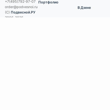
+7(495)792-97-07
Портфолио
order@podvesnoi.ru
В Дзене
(C)
Подвесной.РУ
2006-2026
Типы потолков
Дизайнерские
По типам помещений
большие помещения, торговые центры
офисы
больницы и ЛПУ
кухни, душевые, бассейны
учебные классы, переговорные,
библиотеки
по типу конструкции
Армстронг, Экофон, минеральные
Грильято